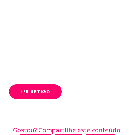
Black da Maria 2024: açaí em
dobro e um amor que se multiplica
Blog
LER ARTIGO
Gostou? Compartilhe este conteúdo!