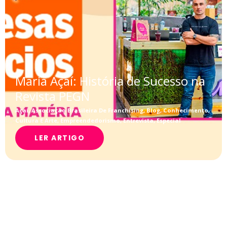
Maria Açaí: História de Sucesso na
Revista PEGN
Açaí
,
Associação Brasileira De Franchising
,
Blog
,
Conhecimento
,
Cultura E Arte
,
Empreendedorismo
,
Entrevista
,
Especial
LER ARTIGO