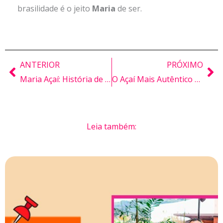
brasilidade é o jeito
Maria
de ser.
ANTERIOR
PRÓXIMO
Anterior
Pr
Maria Açaí: História de Sucesso na Revista PEGN
O Açaí Mais Autêntico do Brasil: Natural, Artesanal e 100% Maria!
Leia também: