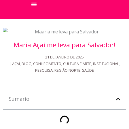
Ir
para
Sobre A Maria
Seja Um Franqueado
o
conteúdo
Maria Açaí me leva para Salvador!
21 DE JANEIRO DE 2025
|
AÇAÍ
,
BLOG
,
CONHECIMENTO
,
CULTURA E ARTE
,
INSTITUCIONAL
,
PESQUISA
,
REGIÃO NORTE
,
SAÚDE
Sumário