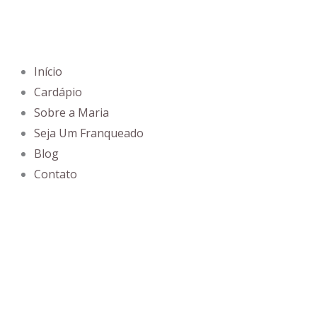
Ir
para
o
conteúdo
Início
Cardápio
Sobre a Maria
Seja Um Franqueado
Blog
Contato