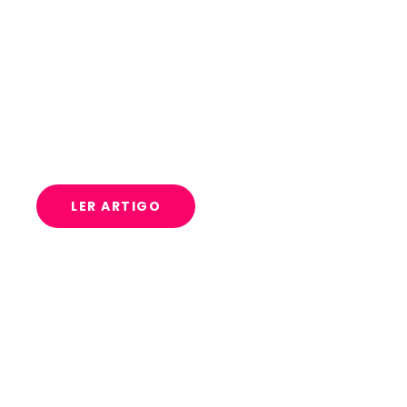
AUDIO FAQ WEBINAR APN
COMERCIAL V00220240801
LER ARTIGO