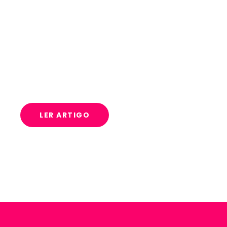
Dicas de verão da Maria
Institucional
LER ARTIGO