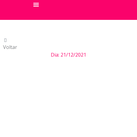
Ir
para
Sobre A Maria
Seja Um Franqueado
o
conteúdo
Voltar
Dia: 21/12/2021