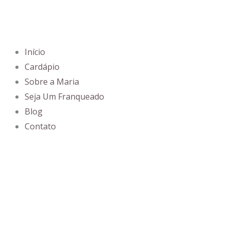
Ir
para
o
conteúdo
Início
Cardápio
Sobre a Maria
Seja Um Franqueado
Blog
Contato