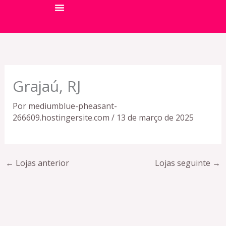
Ir
para
Sobre A Maria
Seja Um Franqueado
o
conteúdo
Grajaú, RJ
Por
mediumblue-pheasant-
266609.hostingersite.com
/
13 de março de 2025
←
Lojas anterior
Lojas seguinte
→